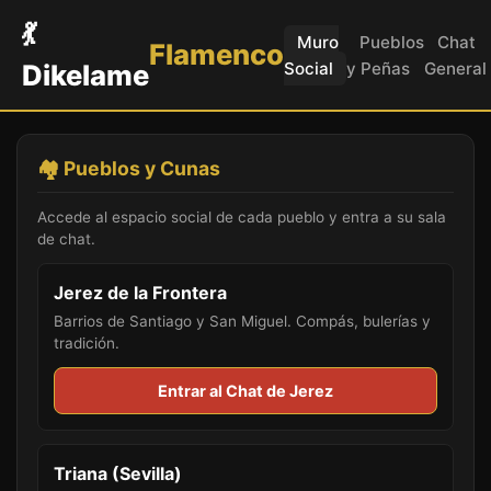
💃
Muro
Pueblos
Chat
Flamenco
Dikelame
Social
y Peñas
General
🏘️ Pueblos y Cunas
Accede al espacio social de cada pueblo y entra a su sala
de chat.
Jerez de la Frontera
Barrios de Santiago y San Miguel. Compás, bulerías y
tradición.
Entrar al Chat de Jerez
Triana (Sevilla)